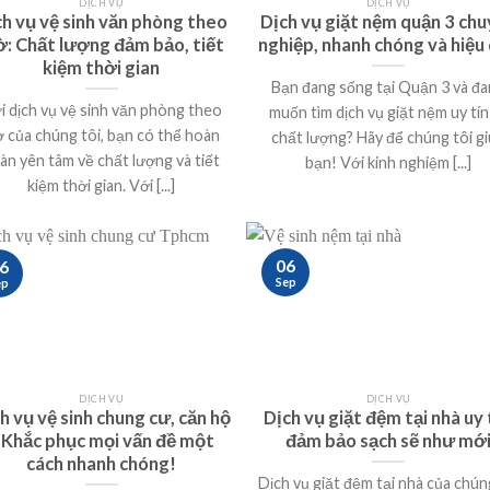
DỊCH VỤ
DỊCH VỤ
ch vụ vệ sinh văn phòng theo
Dịch vụ giặt nệm quận 3 ch
ờ: Chất lượng đảm bảo, tiết
nghiệp, nhanh chóng và hiệu
kiệm thời gian
Bạn đang sống tại Quận 3 và đ
i dịch vụ vệ sinh văn phòng theo
muốn tìm dịch vụ giặt nệm uy tín
ờ của chúng tôi, bạn có thể hoàn
chất lượng? Hãy để chúng tôi g
àn yên tâm về chất lượng và tiết
bạn! Với kinh nghiệm [...]
kiệm thời gian. Với [...]
06
6
Sep
ep
DỊCH VỤ
DỊCH VỤ
h vụ vệ sinh chung cư, căn hộ
Dịch vụ giặt đệm tại nhà uy 
 Khắc phục mọi vấn đề một
đảm bảo sạch sẽ như mớ
cách nhanh chóng!
Dịch vụ giặt đệm tại nhà của chún