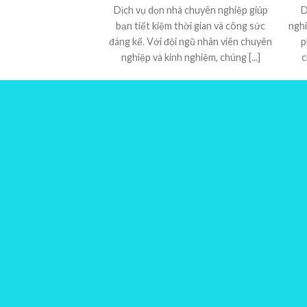
Dịch vụ dọn nhà chuyên nghiệp giúp
D
bạn tiết kiệm thời gian và công sức
nghi
đáng kể. Với đội ngũ nhân viên chuyên
p
nghiệp và kinh nghiệm, chúng [...]
c