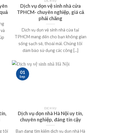
DỊCH VỤ
uyên
Dịch vụ dọn vệ sinh nhà cửa
 quả
TPHCM- chuyên nghiệp, giá cả
phải chăng
ang
Dịch vụ dọn vệ sinh nhà cửa tại
 và
TPHCM mang đến cho bạn không gian
iúp
sống sạch sẽ, thoải mái. Chúng tôi
đảm bảo sử dụng các công [...]
01
Sep
DỊCH VỤ
tín,
Dịch vụ dọn nhà Hà Nội uy tín,
i
chuyên nghiệp, đáng tin cậy
g tôi
Bạn đang tìm kiếm dịch vụ dọn nhà Hà