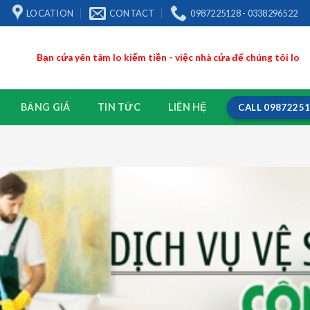
LOCATION
CONTACT
0987225128 - 0338296522
Bạn cứa yên tâm lo kiếm tiền - việc nhà cứa để chúng tôi lo
BẢNG GIÁ
TIN TỨC
LIÊN HỆ
CALL 0987225