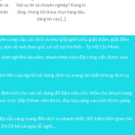
ín và
Nội uy tín và chuyên nghiệp? Đừng lo
 nhân
lắng, chúng tôi là lựa chọn hàng đầu
đáng tin cậy [...]
ên cung cấp các dịch vụ như giặt ghế sofa, giặt thảm, giặt đệm
p, dọn vệ sinh theo giờ, cơ sở tại Hà Nội – Tp Hồ Chí Minh.
ó kinh nghiệm lâu năm, nhanh nhẹn luôn đặt công việc được bàn
 túi tiền của người sử dụng dịch vụ, mang lại chất lượng dịch vụ
định mới cho vào sử dụng để đảm bảo sức khỏe cho khách hàng
 xúc trực tiếp (Nhân viên được đào tạo nâng cao mới được phép
ệp sẵn sàng mang đến dịch vụ nhanh nhất, tiết kiệm thời gian cho
 24/24 kể cả ngày lễ, nghỉ…