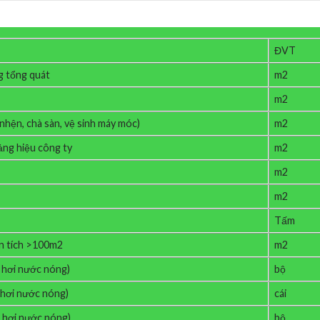
ĐVT
g tổng quát
m2
m2
nhện, chà sàn, vệ sinh máy móc)
m2
bảng hiệu công ty
m2
m2
m2
Tấm
ện tích >100m2
m2
 hơi nước nóng)
bộ
 hơi nước nóng)
cái
ệ hơi nước nóng)
bộ