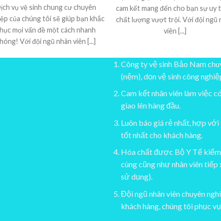
ịch vụ vệ sinh chung cư chuyên
cam kết mang đến cho bạn sự uy t
ệp của chúng tôi sẽ giúp bạn khắc
chất lượng vượt trội. Với đội ngũ
hục mọi vấn đề một cách nhanh
viên [...]
hóng! Với đội ngũ nhân viên [...]
Công ty vệ sinh Bảo Nam chuy
(nệm), dọn vệ sinh công nghiệ
Cam kết nhân viên làm việc c
giao lên hàng đầu.
Luôn báo giá rẻ nhất, hợp với
tốt nhất cho khách hàng.
Hóa chất được Bộ Y Tế kiểm 
cùng cũng như nhân viên tiếp
sử dụng).
Đội ngũ nhân viên chuyên nghi
khách hàng, chúng tôi phục vụ