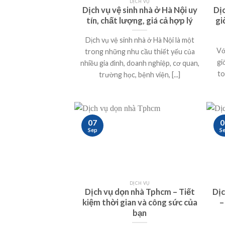
DỊCH VỤ
Dịch vụ vệ sinh nhà ở Hà Nội uy
Dị
tín, chất lượng, giá cả hợp lý
gi
Dịch vụ vệ sinh nhà ở Hà Nội là một
Vớ
trong những nhu cầu thiết yếu của
gi
nhiều gia đình, doanh nghiệp, cơ quan,
to
trường học, bệnh viện, [...]
07
0
Sep
S
DỊCH VỤ
Dịch vụ dọn nhà Tphcm – Tiết
Dịc
kiệm thời gian và công sức của
–
bạn