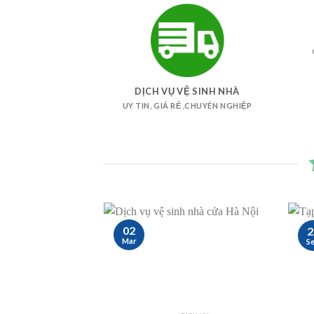
DỊCH VỤ VỆ SINH NHÀ
UY TIN, GIÁ RẺ ,CHUYÊN NGHIỆP
02
2
Mar
S