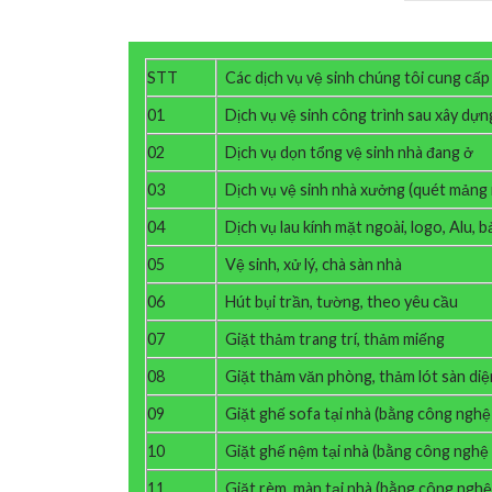
STT
Các dịch vụ vệ sinh chúng tôi cung cấp
01
Dịch vụ vệ sinh công trình sau xây dựn
02
Dịch vụ dọn tổng vệ sinh nhà đang ở
03
Dịch vụ vệ sinh nhà xưởng (quét mảng 
04
Dịch vụ lau kính mặt ngoài, logo, Alu, 
05
Vệ sinh, xử lý, chà sàn nhà
06
Hút bụi trần, tường, theo yêu cầu
07
Giặt thảm trang trí, thảm miếng
08
Giặt thảm văn phòng, thảm lót sàn di
09
Giặt ghế sofa tại nhà (bằng công nghệ
10
Giặt ghế nệm tại nhà (bằng công nghệ
11
Giặt rèm, màn tại nhà (bằng công ngh