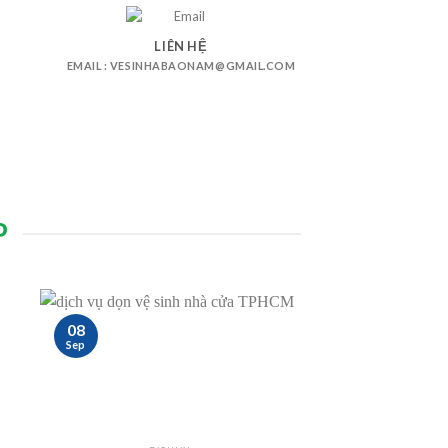
LIÊN HỆ
EMAIL : VESINHABAONAM@GMAIL.COM
P
08
Sep