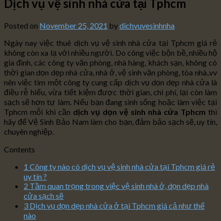
Dịch vụ vệ sinh nhà cửa tại Tphcm
Posted on
November 25, 2021
by
dichvuvesinhnha
Ngày nay việc thuê dịch vụ vệ sinh nhà cửa tại Tphcm giá rẻ
không còn xa lạ với nhiều người. Do công việc bộn bề, nhiều hộ
gia đình, các công ty văn phòng, nhà hàng, khách sạn, không có
thời gian dọn dẹp nhà cửa, nhà ở, vệ sinh văn phòng, tòa nhà..vv
nên việc tìm một công ty cung cấp dịch vụ dọn dẹp nhà cửa là
điều rễ hiểu, vừa tiết kiệm được thời gian, chi phí, lại còn làm
sạch sẽ hơn tự làm. Nếu bạn đang sinh sống hoặc làm việc tại
Tphcm mỗi khi cần
dịch vụ dọn vệ sinh nhà cửa Tphcm
thì
hãy để Vệ Sinh Bảo Nam làm cho bạn, đảm bảo sạch sẽ, uy tín,
chuyên nghiệp.
Contents
1
Công ty nào có dịch vụ vệ sinh nhà cửa tại Tphcm giá rẻ
uy tín ?
2
Tầm quan trọng trong việc vệ sinh nhà ở, dọn dẹp nhà
cửa sạch sẽ
3
Dịch vụ dọn dẹp nhà cửa ở tại Tphcm giá cả như thế
nào