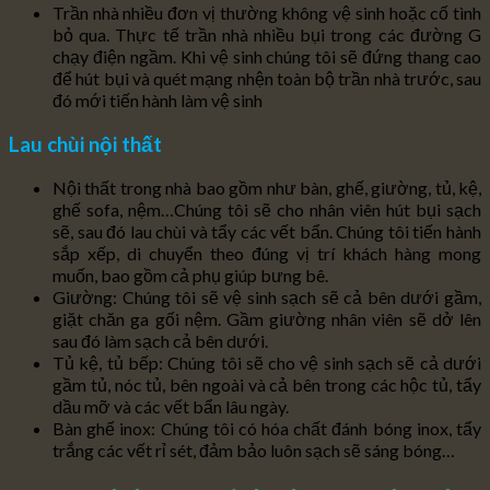
Trần nhà nhiều đơn vị thường không vệ sinh hoặc cố tình
bỏ qua. Thực tế trần nhà nhiều bụi trong các đường G
chạy điện ngầm. Khi vệ sinh chúng tôi sẽ đứng thang cao
để hút bụi và quét mạng nhện toàn bộ trần nhà trước, sau
đó mới tiến hành làm vệ sinh
Lau chùi nội thất
Nội thất trong nhà bao gồm như bàn, ghế, giường, tủ, kệ,
ghế sofa, nệm…Chúng tôi sẽ cho nhân viên hút bụi sạch
sẽ, sau đó lau chùi và tẩy các vết bẩn. Chúng tôi tiến hành
sắp xếp, di chuyển theo đúng vị trí khách hàng mong
muốn, bao gồm cả phụ giúp bưng bê.
Giường: Chúng tôi sẽ vệ sinh sạch sẽ cả bên dưới gầm,
giặt chăn ga gối nệm. Gầm giường nhân viên sẽ dở lên
sau đó làm sạch cả bên dưới.
Tủ kệ, tủ bếp: Chúng tôi sẽ cho vệ sinh sạch sẽ cả dưới
gầm tủ, nóc tủ, bên ngoài và cả bên trong các hộc tủ, tẩy
dầu mỡ và các vết bẩn lâu ngày.
Bàn ghế inox: Chúng tôi có hóa chất đánh bóng inox, tẩy
trắng các vết rỉ sét, đảm bảo luôn sạch sẽ sáng bóng…