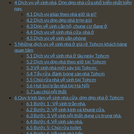
4
Dịch vụ vệ sinh nhà, Dọn dẹp nhà cửa phổ biến nhất hiện
nay.
4.1
Dịch vụ giúp theo nhà giờ là gì?
4.2
Dịch vụ dọn dẹp nhà trọn gói
4.3
Dọn vệ sinh căn hộ, chung cư đang ở
4.4
Dịch vụ vệ sinh nhà cửa, nhà ở
4.5
Dịch vụ vệ sinh văn phòng
5
Những dịch vụ vệ sinh nhà ở giá rẻ Tphcm khách hàng
quan tâm
5.1
Dịch vụ vệ sinh nhà ở lâu ngày Tphcm
5.2
Dịch vụ dọn nhà theo giờ tại Tphcm
5.3
Vệ sinh nhà mới xây tại Tphcm:
5.4
Tẩy rửa, đánh bóng sàn nhà Tphcm
5.5
Chùi rửa nhà vệ sinh tại Tphcm
5.6
Hút bụi trần nhà tại Hà Nội
5.7
Lau chùi nội thất
6
Quy trình làm vệ sinh nhà cửa, dọn dẹp nhà ở Tphcm
6.1
Bước 1 : Vệ sinh trần nhà.
6.2
Bước 2: Vệ sinh kính và khung cửa.
6.3
Bước 3. Vệ sinh nội thất dụng cụ trong nhà.
6.4
Bước 4. Vệ sinh sàn nhà.
6.5
Bước 5: Chùi rửa toilet.
6.6
Bước 6. Vệ sinh nhà bếp.