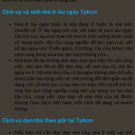
Dịch vụ vệ sinh nhà ở lâu ngày Tphcm
Nhà ở lâu ngày hoặc là nhà đang ở hoặc là nhà mới
chuyển về. Ở lâu ngày nên các vết bẩn sẽ bám lâu ngày,
cần hút bụi, lau chùi toàn bộ nhà từ trên xuống dưới, phải
sử dụng nước tẩy rửa công nghiệp để làm sạch các vết
số lâu ngày như ố nền gạch, ố tường, tẩy rửa toilet, chà
sạch sáng bóng lavarbo, làm sạch khung cửa…
Nhà bạn đã lâu không dọn dẹp, bạn quá bận rộn với công
việc, yên tâm đã có đội dọn dẹp, vệ sinh nhà cũ, nhà lâu
ngày ko ở. Vệ sinh nhà cửa cũ lâu ngày không dọn chủ yếu
là bụi bẩn nên công việc vệ sinh tương đối đơn giản và dễ
dàng, chỉ cần hút bụi và lau dọn cơ bản. Với sự hỗ trở từ
máy hút bụi công nghiệp cùng với các dụng cụ lau chùi
tẩy rửa, công việc dọn dẹp vệ sinh nhà của sẽ được
Không Gian Sạch tiến hành một cách dễ dàng và nhanh
chóng.
Dịch vụ dọn nhà theo giờ tại Tphcm
Nếu bạn chỉ cần dọn dẹp nhà cửa, nhà ở một vài chỗ