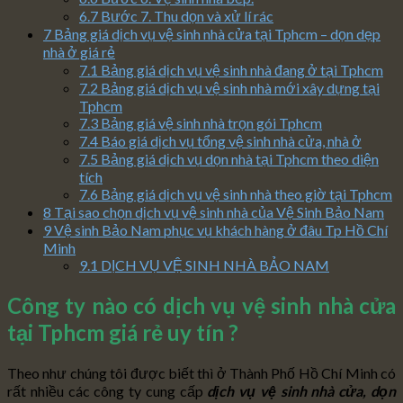
6.7
Bước 7. Thu dọn và xử lí rác
7
Bảng giá dịch vụ vệ sinh nhà cửa tại Tphcm – dọn dẹp
nhà ở giá rẻ
7.1
Bảng giá dịch vụ vệ sinh nhà đang ở tại Tphcm
7.2
Bảng giá dịch vụ vệ sinh nhà mới xây dựng tại
Tphcm
7.3
Bảng giá vệ sinh nhà trọn gói Tphcm
7.4
Báo giá dịch vụ tổng vệ sinh nhà cửa, nhà ở
7.5
Bảng giá dịch vụ dọn nhà tại Tphcm theo diện
tích
7.6
Bảng giá dịch vụ vệ sinh nhà theo giờ tại Tphcm
8
Tại sao chọn dịch vụ vệ sinh nhà của Vệ Sinh Bảo Nam
9
Vệ sinh Bảo Nam phục vụ khách hàng ở đâu Tp Hồ Chí
Minh
9.1
DỊCH VỤ VỆ SINH NHÀ BẢO NAM
Công ty nào có dịch vụ vệ sinh nhà cửa
tại Tphcm giá rẻ uy tín ?
Theo như chúng tôi được biết thì ở Thành Phố Hồ Chí Minh có
rất nhiều các công ty cung cấp
dịch vụ vệ sinh nhà cửa, dọn