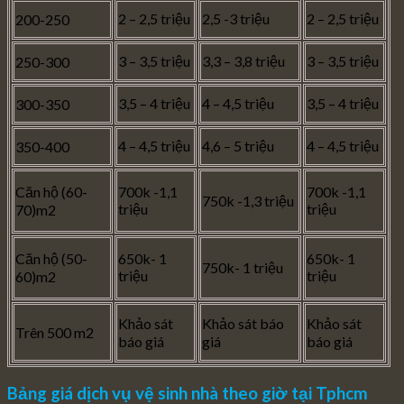
2 – 2,5 triệu
2,5 -3 triệu
2 – 2,5 triệu
200-250
3 – 3,5 triệu
3,3 – 3,8 triệu
3 – 3,5 triệu
250-300
3,5 – 4 triệu
4 – 4,5 triệu
3,5 – 4 triệu
300-350
4 – 4,5 triệu
4,6 – 5 triệu
4 – 4,5 triệu
350-400
Căn hộ (60-
700k -1,1
700k -1,1
750k -1,3 triệu
triệu
triệu
70)m2
Căn hộ (50-
650k- 1
650k- 1
750k- 1 triệu
triệu
triệu
60)m2
Khảo sát
Khảo sát báo
Khảo sát
Trên 500 m2
báo giá
giá
báo giá
Bảng giá dịch vụ vệ sinh nhà theo giờ tại Tphcm