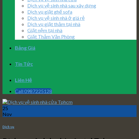
Dịch vụ vệ sinh nhà sau xây dựng
Dịch vụ giặt ghế sofa
Dịch vụ vệ sinh nhà ở giá rẻ
Dịch vụ giặt thảm tại nhà
Giặt nệm tại nhà
Giặt Thảm Văn Phòng
Bảng Giá
Tin Tức
Liên Hệ
Call 0987225128
25
Nov
Dịch vụ