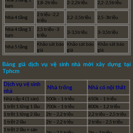
1,8-2triệu
2-2,2triệu
2,2-2,5triệu
tum
2 triệu -2,2
Nhà 4 tầng
2,2-2,5triệu
2,5-3triệu
triệu
Nhà 4 tầng 1
2,5 triệu -3
3-3,5triệu
3-3,5triệu
tum
triệu
Khảo sát báo
Khảo sát báo
Khảo sát báo
Nhà 5 tầng
giá
giá
giá
Bảng giá dịch vụ vệ sinh nhà mới xây dựng tại
Tphcm
Dịch vụ vệ sinh
Nhà trống
Nhà có nội thất
nhà
Nhà cấp 4 (1 sàn)
500k – 1 triệu
650k – 1 triệu
1 trệt 1 lửng 1 lầu
700k – 1 triệu
800k – 1,2 triệu
1 trệt 1 lửng 2 lầu
2tr – 2,2 triệu
2,2 triệu – 2,5 triệu
1 trệt 2 lầu
2tr – 2,2 triệu
2 triệu – 2,5 triệu
1 trệt 2 lầu + sân
2tr – 2,5 triệu
2tr – 3 triệu