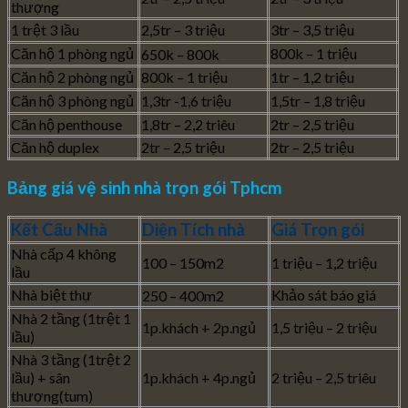
thượng
1 trệt 3 lầu
2,5tr – 3 triệu
3tr – 3,5 triệu
Căn hộ 1 phòng ngủ
800k – 1 triệu
650k – 800k
Căn hộ 2 phòng ngủ
800k – 1 triệu
1tr – 1,2 triệu
Căn hộ 3 phòng ngủ
1,3tr -1,6 triệu
1,5tr – 1,8 triệu
Căn hộ penthouse
1,8tr – 2,2 triêu
2tr – 2,5 triệu
Căn hộ duplex
2tr – 2,5 triệu
2tr – 2,5 triệu
Bảng giá vệ sinh nhà trọn gói Tphcm
Kết Cấu Nhà
Diện Tích nhà
Giá Trọn gói
Nhà cấp 4 không
100 – 150m2
1 triệu – 1,2 triệu
lầu
Nhà biệt thự
Khảo sát báo giá
250 – 400m2
Nhà 2 tầng (1trệt 1
1p.khách + 2p.ngủ
1,5 triệu – 2 triệu
lầu)
Nhà 3 tầng (1trệt 2
lầu) + sân
1p.khách + 4p.ngủ
2 triệu – 2,5 triêu
thượng(tum)