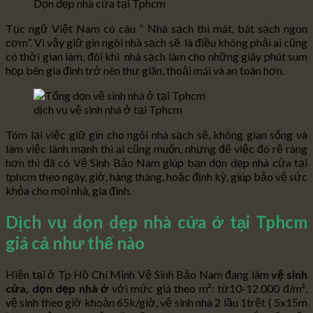
Dọn dẹp nhà cửa tại Tphcm
Tục ngữ Việt Nam có câu ” Nhà sạch thì mát, bát sạch ngon
cơm”. Vì vậy giữ gìn ngôi nhà sạch sẽ là điều không phải ai cũng
có thời gian làm, đôi khi nhà sạch làm cho những giây phút sum
họp bên gia đình trở nên thư giãn, thoải mái và an toàn hơn.
dịch vụ vệ sinh nhà ở tại Tphcm
Tóm lại việc giữ gìn cho ngôi nhà sạch sẽ, không gian sống và
làm việc lành mạnh thì ai cũng muốn, nhưng để việc đó rẽ ràng
hơn thì đã có Vệ Sinh Bảo Nam giúp bạn dọn dẹp nhà cửa tại
tphcm theo ngày, giờ, hàng tháng, hoặc định kỳ, giúp bảo vệ sức
khỏa cho mọi nhà, gia đình.
Dịch vụ dọn dẹp nhà cửa ở tại Tphcm
giá cả như thế nào
Hiện tại ở Tp Hồ Chí Minh Vệ Sinh Bảo Nam đang làm
vệ sinh
cửa, dọn dẹp nhà ở
với mức giá theo m²: từ10-12.000 đ/m²,
vệ sinh theo giờ khoản 65k/giờ, vệ sinh nhà 2 lầu 1trệt ( 5x15m