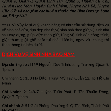
Quận 6, Quận 8, Quận Bình Tân, Quận 7, Huyện Củ Chi,
Huyện Hóc Môn, Huyện Bình Chánh, Huyện Nhà Bè, Huyện
Cần Giờ và bao gồm các huyện thuộc tỉnh Bình Dương, Lonh
An, Đồng Nai!
==>> Vì Vậy Mọi quý khách hàng có như cầu sử dụng dịch vụ
vệ sinh nhà cửa, dọn dẹp nhà ở, vệ sinh nhà theo giờ, vệ sinh nhà
sau xây dựng, giúp việc theo giờ, tổng vệ sinh cấc công trình,
giặt thảm, giặt ghế sofa tại nhà,…Liên hệ ngay với chúng tôi
theo thông tin bên dưới.
DỊCH VỤ VỆ SINH NHÀ BẢO NAM
Địa chỉ trụ sở :
1169 Nguyễn Duy Trinh, Long Trường, Quận 9.
Tphcm
Chi nhánh 1 : 153 Hà Đắc, Trung Mỹ Tây, Quận 12, Tp Hồ Chí
Minh
Chi Nhánh 2:
248/7 Huỳnh Tuấn Phát, P. Tân Thuận Đông,
Quận 7, Tphcm
Chi nhánh 3:
51 Giải Phóng, Phường 4, Q Tân Bình, Thành Phố
Hồ Chi Minh