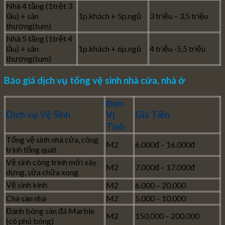
Nhà 4 tầng (1trệt 3
lầu) + sân
1p.khách + 5p.ngủ
3 triệu – 3,5 triệu
thượng(tum)
Nhà 5 tầng (1trệt 4
lầu) + sân
1p.khách + 6p.ngủ
4 triệu -5,5 triệu
thượng(tum)
Báo giá dịch vụ tổng vệ sinh nhà cửa, nhà ở
Đơn
Dịch vụ Vệ Sinh
Giá Tiền
Vị
Tính
Tổng vệ sinh nhà cửa, công
M2
6.000đ – 16.000đ
trình tổng quát
Vệ sinh công trình mới xây
M2
7.000đ – 17.000đ
dựng, sửa chữa xong
Vệ sinh kính
M2
6.000 – 20.000
Chà sàn nhà
M2
5.000 – 10.000
Đánh bóng sàn đá Marble
M2
150.000 – 200.000
(có phủ bóng)