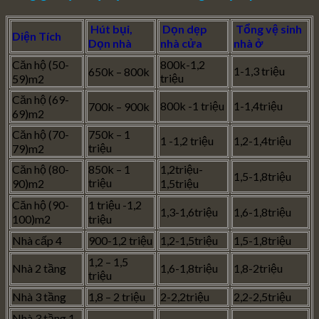
Hút bụi,
Dọn dẹp
Tổng vệ sinh
Diện Tích
Dọn nhà
nhà cửa
nhà ở
Căn hộ (50-
800k-1,2
1-1,3 triệu
650k – 800k
triệu
59)m2
Căn hộ (69-
800k -1 triệu
1-1,4triệu
700k – 900k
69)m2
Căn hộ (70-
750k – 1
1 -1,2 triệu
1,2-1,4triệu
triệu
79)m2
Căn hộ (80-
850k – 1
1,2triệu-
1,5-1,8triệu
triệu
90)m2
1,5triệu
Căn hộ (90-
1 triệu -1,2
1,3-1,6triệu
1,6-1,8triệu
100)m2
triệu
Nhà cấp 4
900-1,2 triệu
1,2-1,5triệu
1,5-1,8triệu
1,2 – 1,5
Nhà 2 tầng
1,6-1,8triệu
1,8-2triệu
triệu
Nhà 3 tầng
1,8 – 2 triệu
2-2,2triệu
2,2-2,5triệu
Nhà 3 tầng 1