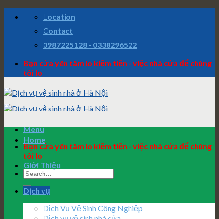
Skip
Location
to
content
Contact
0987225128 - 0338296522
Bạn cứa yên tâm lo kiếm tiền - việc nhà cứa để chúng
tôi lo
Menu
Home
Bạn cứa yên tâm lo kiếm tiền - việc nhà cứa để chúng
tôi lo
Giới Thiệu
Dịch vụ
Dịch Vụ Vệ Sinh Công Nghiệp
Dịch vụ vệ sinh nhà cửa