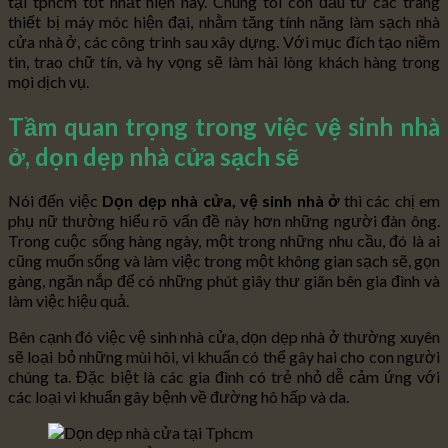
tại tphcm tốt nhất hiện nay. Chúng tôi còn đầu tư các trang
thiết bị máy móc hiện đại, nhằm tăng tính năng làm sạch nhà
cửa nhà ở, các công trình sau xây dựng. Với mục đích tạo niềm
tin, trao chữ tín, và hy vọng sẽ làm hài lòng khách hàng trong
mọi dịch vụ.
Tầm quan trọng trong việc vệ sinh nhà
ở, dọn dẹp nhà cửa sạch sẽ
Nói đến việc
Dọn dẹp nhà cửa, vệ sinh nhà ở
thì các chị em
phụ nữ thường hiểu rõ vấn đề này hơn những người đàn ông.
Trong cuộc sống hàng ngày, một trong những nhu cầu, đó là ai
cũng muốn sống và làm việc trong một không gian sạch sẽ, gọn
gàng, ngăn nắp để có những phút giây thư giãn bên gia đình và
làm việc hiệu quả.
Bên cạnh đó việc vệ sinh nhà cửa, dọn dẹp nhà ở thường xuyên
sẽ loại bỏ những mùi hôi, vi khuẩn có thể gây hai cho con người
chúng ta. Đặc biệt là các gia đình có trẻ nhỏ dễ cảm ứng với
các loại vi khuẩn gây bệnh về đường hô hấp và da.