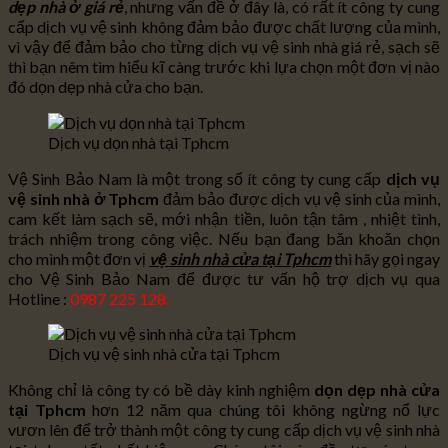
dẹp nhà ở giá rẻ
, nhưng vấn đề ở đây là, có rất ít công ty cung
cấp dịch vụ vệ sinh không đảm bảo được chất lượng của mình,
vì vậy để đảm bảo cho từng dịch vụ vệ sinh nhà giá rẻ, sạch sẽ
thì bạn nêm tìm hiểu kĩ càng trước khi lựa chọn một đơn vị nào
đó dọn dẹp nhà cửa cho bạn.
Dịch vụ dọn nhà tại Tphcm
Vệ Sinh Bảo Nam là một trong số ít công ty cung cấp
dịch vụ
vệ sinh nhà ở Tphcm
đảm bảo được dịch vụ vệ sinh của mình,
cam kết làm sạch sẽ, mới nhận tiền, luôn tận tâm , nhiệt tình,
trách nhiệm trong công việc. Nếu bạn đang băn khoăn chọn
cho mình một đơn vị
vệ sinh nhà cửa tại Tphcm
thì hãy gọi ngay
cho Vệ Sinh Bảo Nam để được tư vấn hộ trợ dịch vụ qua
Hotline :
0987 225 128.
Dịch vụ vệ sinh nhà cửa tại Tphcm
Không chỉ là công ty có bề dày kinh nghiệm
dọn dẹp nhà cửa
tại Tphcm
hơn 12 năm qua chúng tôi không ngừng nổ lực
vươn lên để trở thành một công ty cung cấp dịch vụ vệ sinh nhà