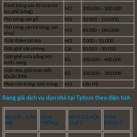
Đánh bóng sàn đá Granite
M2
200.000 – 300.000
(có phủ bóng)
Phủ bóng sàn gỗ
M2
50.000 – 150.000
Phủ bóng sàn bê tông, sàn
M2
80.000 – 180.000
Vinyl
Giặt thảm tại nhà
M2
7.000 – 15.000
Giặt ghế văn phòng
Cái
20.000 – 30.000
Giặt ghế sofa bằng hơi
Bộ
300.000 – 400.000
nước nóng
Giặt rèm, giặt màn diệt
Bộ
200.000 – 350.000
khuẩn 99%
Phun côn trùng, khử trùng
Liên Hệ
M2
Bảng giá dịch vụ dọn nhà tại Tphcm theo diện tích
NHÀ Ở – CĂN
NHÀ
NHÀ CÓ NỘI
NHÀ
TRỐNG
ĐANG Ở
HỘ
THẤT