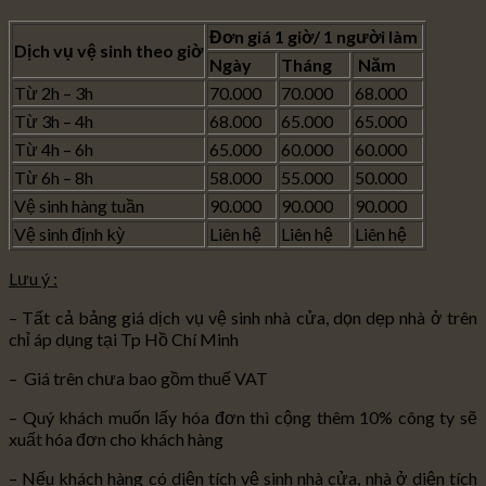
Đơn giá 1 giờ/ 1 người làm
Dịch vụ vệ sinh theo giờ
Ngày
Tháng
Năm
Từ 2h – 3h
70.000
70.000
68.000
Từ 3h – 4h
68.000
65.000
65.000
Từ 4h – 6h
65.000
60.000
60.000
Từ 6h – 8h
58.000
55.000
50.000
Vệ sinh hàng tuần
90.000
90.000
90.000
Vệ sinh định kỳ
Liên hệ
Liên hệ
Liên hệ
Lưu ý :
– Tất cả bảng giá dịch vụ vệ sinh nhà cửa, dọn dẹp nhà ở trên
chỉ áp dụng tại Tp Hồ Chí Minh
– Giá trên chưa bao gồm thuế VAT
– Quý khách muốn lấy hóa đơn thì cộng thêm 10% công ty sẽ
xuất hóa đơn cho khách hàng
– Nếu khách hàng có diện tích vệ sinh nhà cửa, nhà ở diện tích