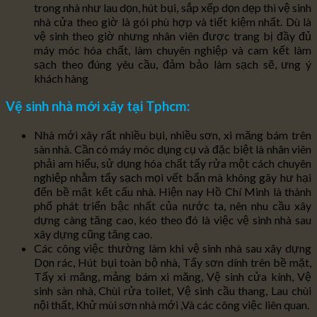
trong nhà như lau dọn, hút bụi, sắp xếp dọn dẹp thì vệ sinh
nhà cửa theo giờ là gói phù hợp và tiết kiệm nhất. Dù là
vệ sinh theo giờ nhưng nhân viên được trang bị đầy đủ
máy móc hóa chất, làm chuyên nghiệp và cam kết làm
sạch theo đúng yêu cầu, đảm bảo làm sạch sẽ, ưng ý
khách hàng
Vệ sinh nhà mới xây tại Tphcm:
Nhà mới xây rất nhiều bụi, nhiều sơn, xi măng bám trên
sàn nhà. Cần có máy móc dụng cụ và đặc biệt là nhân viên
phải am hiểu, sử dụng hóa chất tẩy rửa một cách chuyên
nghiệp nhằm tẩy sạch mọi vết bẩn mà không gây hư hại
đến bề mặt kết cấu nhà. Hiện nay Hồ Chí Minh là thành
phố phát triển bậc nhất của nước ta, nên nhu cầu xây
dựng càng tăng cao, kéo theo đó là việc vệ sinh nhà sau
xây dựng cũng tăng cao.
Các công việc thường làm khi vệ sinh nhà sau xây dựng
Dọn rác, Hút bụi toàn bộ nhà, Tẩy sơn dính trên bề mặt,
Tẩy xi măng, mảng bám xi măng, Vệ sinh cửa kính, Vệ
sinh sàn nhà, Chùi rửa toilet, Vệ sinh cầu thang, Lau chùi
nội thất, Khử mùi sơn nhà mới ,Và các công việc liên quan.