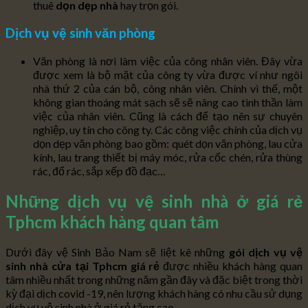
thuê
dọn dẹp nhà
hay trọn gói.
Dịch vụ vệ sinh văn phòng
Văn phòng là nơi làm việc của công nhân viên. Đây vừa
được xem là bộ mặt của công ty vừa được ví như ngôi
nhà thứ 2 của cán bộ, công nhân viên. Chính vì thế, một
không gian thoáng mát sạch sẽ sẽ nâng cao tinh thần làm
việc của nhân viên. Cũng là cách để tạo nên sự chuyên
nghiệp, uy tín cho công ty. Các công việc chính của dịch vụ
dọn dẹp văn phòng bao gồm: quét dọn văn phòng, lau cửa
kính, lau trang thiết bị máy móc, rửa cốc chén, rửa thùng
rác, đổ rác, sắp xếp đồ đạc…
Những dịch vụ vệ sinh nhà ở giá rẻ
Tphcm khách hàng quan tâm
Dưới đây vệ Sinh Bảo Nam sẽ liệt kê những
gói dịch vụ vệ
sinh nhà cửa tại Tphcm giá rẻ
được nhiều khách hàng quan
tâm nhiều nhất trong những năm gần đây và đặc biệt trong thời
kỳ đại dịch covid -19, nên lượng khách hàng có nhu cầu sử dụng
dịch vụ vệ sinh nhà ở giá rẻ tăng cao.