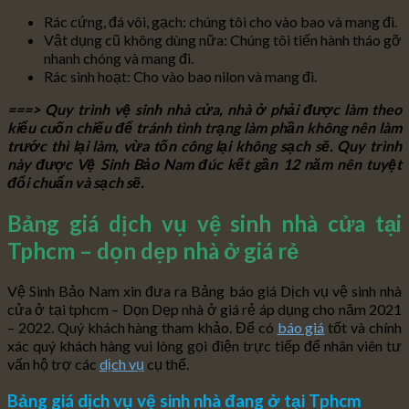
Rác cứng, đá vôi, gạch: chúng tôi cho vào bao và mang đi.
Vật dụng cũ không dùng nữa: Chúng tôi tiến hành tháo gỡ
nhanh chóng và mang đi.
Rác sinh hoạt: Cho vào bao nilon và mang đi.
===> Quy trình vệ sinh nhà cửa, nhà ở phải được làm theo
kiểu cuốn chiếu để tránh tình trạng làm phần không nên làm
trước thì lại làm, vừa tốn công lại không sạch sẽ. Quy trình
này được Vệ Sinh Bảo Nam đúc kết gần 12 năm nên tuyệt
đổi chuẩn và sạch sẽ.
Bảng giá dịch vụ vệ sinh nhà cửa tại
Tphcm – dọn dẹp nhà ở giá rẻ
Vệ Sinh Bảo Nam xin đưa ra Bảng báo giá Dịch vụ vệ sinh nhà
cửa ở tại tphcm – Dọn Dẹp nhà ở giá rẻ áp dụng cho năm 2021
– 2022. Quý khách hàng tham khảo. Để có
báo giá
tốt và chính
xác quý khách hàng vui lòng gọi điện trực tiếp để nhân viên tư
vấn hộ trợ các
dịch vụ
cụ thế.
Bảng giá dịch vụ vệ sinh nhà đang ở tại Tphcm