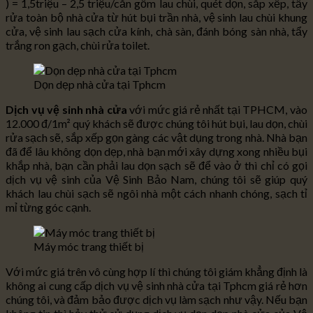
) = 1,5triệu – 2,5 triệu/căn gồm lau chùi, quét dọn, sắp xếp, tẩy
rửa toàn bộ nhà cửa từ hút bụi trần nhà, vệ sinh lau chùi khung
cửa, vệ sinh lau sạch cửa kính, chà sàn, đánh bóng sàn nhà, tẩy
trắng ron gạch, chùi rửa toilet.
Dọn dẹp nhà cửa tại Tphcm
Dịch vụ vệ sinh nhà cửa
với mức giá rẻ nhất tại TPHCM, vào
12.000 đ/1m² quý khách sẽ được chúng tôi hút bụi, lau dọn, chùi
rửa sạch sẽ, sắp xếp gọn gàng các vật dụng trong nhà. Nhà bạn
đã để lâu không dọn dẹp, nhà bạn mới xây dựng xong nhiều bụi
khắp nhà, bạn cần phải lau dọn sạch sẽ để vào ở thì chỉ có gọi
dịch vụ vệ sinh của Vệ Sinh Bảo Nam, chúng tôi sẽ giúp quý
khách lau chùi sạch sẽ ngôi nhà một cách nhanh chóng, sạch tỉ
mỉ từng góc cạnh.
Máy móc trang thiết bị
Với mức giá trên vô cùng hợp lí thì chúng tôi giám khẳng định là
không ai cung cấp dịch vụ vệ sinh nhà cửa tại Tphcm giá rẻ hơn
chúng tôi, và đảm bảo được dịch vụ làm sạch như vậy. Nếu bạn