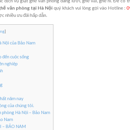
 dịch vụ giặt ghế văn phòng dang lưới, ghế vải, ghế nỉ. Để có 
 ghế văn phòng tại Hà Nội
quý khách vui lòng gọi vào Hotline :
0
c nhiều ưu đãi hấp dẫn.
ung
]
Hà Nội của Bảo Nam
 đến cuộc sống
ên nghiệp
nh
ng
nhất năm nay
òng của chúng tôi.
ăn phòng Hà Nội – Bảo Nam
Bảo Nam
I – BẢO NAM