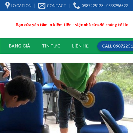
LOCATION
CONTACT
0987225128 - 0338296522
Bạn cứa yên tâm lo kiếm tiền - việc nhà cứa để chúng tôi lo
BẢNG GIÁ
TIN TỨC
LIÊN HỆ
CALL 0987225