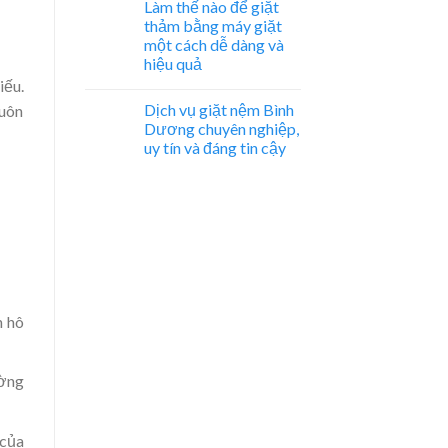
Làm thế nào để giặt
thảm bằng máy giặt
một cách dễ dàng và
hiệu quả
iếu.
Dịch vụ giặt nệm Bình
luôn
Dương chuyên nghiệp,
uy tín và đáng tin cậy
h hô
ường
 của