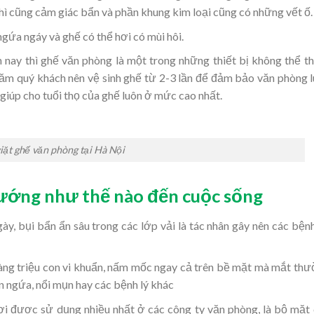
hì cũng cảm giác bẩn và phần khung kim loại cũng có những vết ố.
ngứa ngáy và ghế có thể hơi có mùi hôi.
nay thì ghế văn phòng là một trong những thiết bị không thể th
năm quý khách nên vệ sinh ghế từ 2-3 lần để đảm bảo văn phòng 
 giúp cho tuổi thọ của ghế luôn ở mức cao nhất.
iặt ghế văn phòng tại Hà Nội
ướng như thế nào đến cuộc sống
y, bụi bẩn ẩn sâu trong các lớp vải là tác nhân gây nên các bện
àng triệu con vi khuẩn, nấm mốc ngay cả trên bề mặt mà mắt th
n ngứa, nổi mụn hay các bệnh lý khác
ơi được sử dụng nhiều nhất ở các công ty văn phòng, là bộ mặt