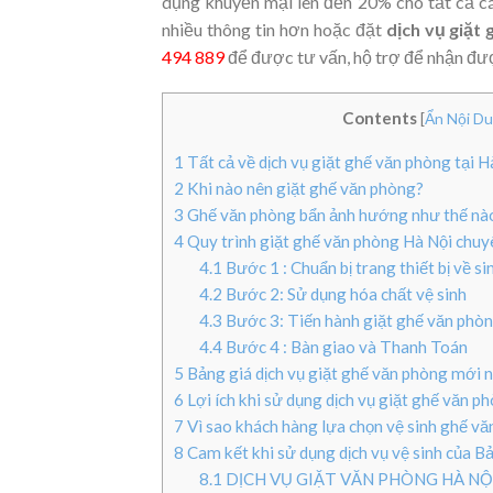
dụng khuyến mại lên đến 20% cho tất cả các
nhiều thông tin hơn hoặc đặt
dịch vụ giặt
494 889
để được tư vấn, hộ trợ để nhận đượ
Contents
[
Ẩn Nội D
1
Tất cả về dịch vụ giặt ghế văn phòng tại 
2
Khi nào nên giặt ghế văn phòng?
3
Ghế văn phòng bẩn ảnh hướng như thế nào
4
Quy trình giặt ghế văn phòng Hà Nội chuy
4.1
Bước 1 : Chuẩn bị trang thiết bị về si
4.2
Bước 2: Sử dụng hóa chất vệ sinh
4.3
Bước 3: Tiến hành giặt ghế văn phò
4.4
Bước 4 : Bàn giao và Thanh Toán
5
Bảng giá dịch vụ giặt ghế văn phòng mới 
6
Lợi ích khi sử dụng dịch vụ giặt ghế văn ph
7
Vì sao khách hàng lựa chọn vệ sinh ghế v
8
Cam kết khi sử dụng dịch vụ vệ sinh của 
8.1
DỊCH VỤ GIẶT VĂN PHÒNG HÀ NỘ