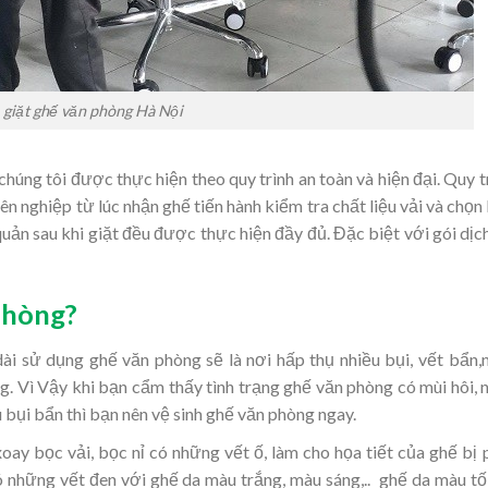
giặt ghế văn phòng Hà Nội
chúng tôi được thực hiện theo quy trình an toàn và hiện đại. Quy t
ên nghiệp từ lúc nhận ghế tiến hành kiểm tra chất liệu vải và chọn
quản sau khi giặt đều được thực hiện đầy đủ. Đặc biệt với gói dịc
phòng?
ài sử dụng ghế văn phòng sẽ là nơi hấp thụ nhiều bụi, vết bẩn
. Vì Vậy khi bạn cẩm thấy tình trạng ghế văn phòng có mùi hôi,
u bụi bẩn thì bạn nên vệ sinh ghế văn phòng ngay.
xoay bọc vải, bọc nỉ có những vết ố, làm cho họa tiết của ghế bị 
có những vết đen với ghế da màu trắng, màu sáng,.. ghế da màu tố