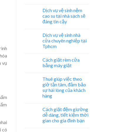
Dịch vụ vệ sinh nệm
cao su tại nhà sạch sẽ
đáng tin cậy
Dịch vụ vệ sinh nhà
cửa chuyên nghiệp tại
Tphcm
rình
 hóa
Cách giặt rèm cửa
h vụ
bằng máy giặt
Thuê giúp việc theo
giờ tận tâm, đảm bảo
sự hài lòng của khách
hàng
,nấm
 nấm
Cách giặt đệm giường
dễ dàng, tiết kiệm thời
gian cho gia đình bạn
phai
i có