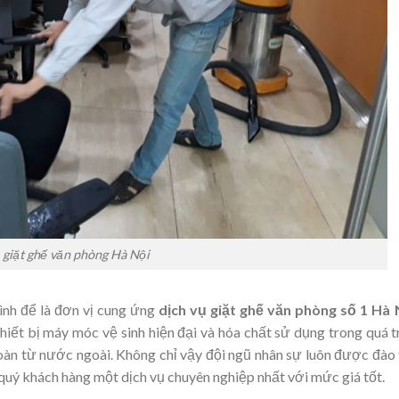
giặt ghế văn phòng Hà Nội
nh để là đơn vị cung ứng
dịch vụ giặt ghế văn phòng số 1 Hà 
hiết bị máy móc vệ sinh hiện đại và hóa chất sử dụng trong quá t
àn từ nước ngoài. Không chỉ vậy đội ngũ nhân sự luôn được đào
uý khách hàng một dịch vụ chuyên nghiệp nhất với mức giá tốt.