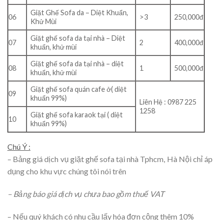
Giặt Ghế Sofa da – Diệt Khuẩn,
06
>3
250,000đ
Khử Mùi
Giặt ghế sofa da tại nhà – Diệt
07
2
400,000đ
khuẩn, khử mùi
Giặt ghế sofa da tại nhà – diệt
08
1
500,000đ
khuẩn, khử mùi
Giặt ghế sofa quán cafe ở( diệt
09
khuẩn 99%)
Liên Hệ : 0987 225
1258
Giặt ghế sofa karaok tại ( diệt
10
khuẩn 99%)
Chú Ý :
– Bảng giá dịch vụ giặt ghế sofa tại nhà Tphcm, Hà Nội chỉ áp
dụng cho khu vực chúng tôi nói trên
– Bảng báo giá dịch vụ chưa bao gồm thuế VAT
– Nếu quý khách có nhu cầu lấy hóa đơn cộng thêm 10%