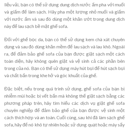
liệu vải, bạn có thể sử dụng dung dịch nước ấm pha với muối
và giấm để làm sạch. Hãy pha một lượng nhỏ muối và giấm
với nước ấm và sau đó dùng một khăn ướt trong dung dịch
này để lau sạch bề mặt ghế sofa.
Đối với ghế bọc da, bạn có thể sử dụng kem chà xát chuyên
dụng và sau đó dùng khăn mềm để lau sạch và lau khô. Ngoài
ra, để đảm bảo ghế sofa của bạn được giặt sạch một cách
toàn diện, hãy không quên giặt và vệ sinh cả các phần bên
trong của nó. Bạn có thể sử dụng máy hút bụi để hút sạch bụi
và chất bẩn trong khe hở và góc khuất của ghế.
Đặc biệt, nếu trong quá trình sử dụng, ghế sofa của bạn bị
nhiễm mùi hoặc bị vết bẩn mà không thể giặt sạch bằng các
phương pháp trên, hãy tìm hiểu các dịch vụ giặt ghế sofa
chuyên nghiệp để đảm bảo ghế của bạn được vệ sinh một
cách thích hợp và an toàn. Cuối cùng, sau khi đã làm sạch ghế
sofa, hãy để nó khô tự nhiên hoặc sử dụng quạt hoặc máy sấy