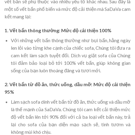
vết bẩn sẽ phụ thuộc vào nhiều yếu tố khác nhau. Sau đây là
một số vết bẩn phổ biến và mức độ cải thiện mà SaDaVa cam
kết mang lại:
1. Vết bẩn thông thường: Mức độ cải thiện 100%
Với những vết bẩn thông thường như bụi bẩn, hằng ngày
len lỏi vào từng khe cạnh của chiếc sofa, Chúng tôi đưa ra
cam kết làm sạch tuyệt đối. Dịch vụ giặt sofa của Chúng
tôi đảm bảo loại bỏ tới 100% vết bẩn, giúp không gian
sống của bạn luôn thoáng đãng và tươi mới.
2. Vết bẩn từ đồ ăn, thức uống, dầu mỡ: Mức độ cải thiện
95%
Làm sạch sofa dính vết bẩn từ đồ ăn, thức uống và dầu mỡ
là thế mạnh của SaDaVa. Chúng tôi cam kết cải thiện mức
độ vết bẩn lên tới 90% đối với cả ba loại vết bẩn này, trả
lại cho sofa của bạn diện mạo sạch sẽ, tinh tươm và
không mùi khó chịu.