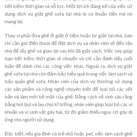
tiết kiệm thời gian và nỗ lực. Một lợi ích đáng kể của việc sử
dụng dịch vụ giặt ghế sofa tại nhà là sự thuận tiện mà nó
mang lại.
Thay vì phải đưa ghế đi giặt ở tiệm hoặc tự giặt tại nhà, bạn
chỉ cần gọi điện thoại để đặt dịch vụ và nhân viên sẽ đến tận
nhà để lấy ghế và giao lại sau khi đã giặt sạch. Việc này giúp
bạn tiết kiệm thời gian di chuyển và chỉ cần đánh dấu cuối
tuần để dành cho các công việc khác. Ngoài ra, dịch vụ giặt
ghế sofa tại nhà còn đảm bảo hiệu quả trong việc làm sạch và
bảo quản ghế sofa. Nhân viên của dịch vụ thường sử dụng
các sản phẩm và công nghệ chuyên biệt để loại bỏ các vết
bẩn và làm mới bề mặt của ghế. Bằng cách vệ sinh sâu răng
bằng hút bụi và lau chùi kĩ lưỡng, nhân viên giúp loại bỏ các vi
khuẩn và vi sinh vật gây hại, từ đó giảm thiểu nguy cơ gây dị
ứng cho người sử dụng.
Đặc biệt, nếu gia đình có trẻ nhỏ hoặc pet, việc làm sạch ghế