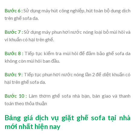
Bước 6 :
Sử dụng máy hút công nghiệp, hút toàn bộ dung dịch
trên ghế sofa da.
Bước 7 :
Sử dụng máy phun hơi nước nóng loại bỏ mùi hôi và
vi khuẩn có hại trên ghế.
Bước 8 :
Tiếp tục kiểm tra mùi hôi để đảm bảo ghế sofa da
không còn mùi hôi ban đầu.
Bước 9 :
Tiếp tục phun hơi nước nóng lần 2 để diệt khuẩn có
hại trên ghế sofa da.
Bước 10 :
Làm thơm ghế sofa nhà bạn, bàn giao và thanh
toán theo thỏa thuận
Bảng giá dịch vụ giặt ghế sofa tại nhà
mới nhất hiện nay