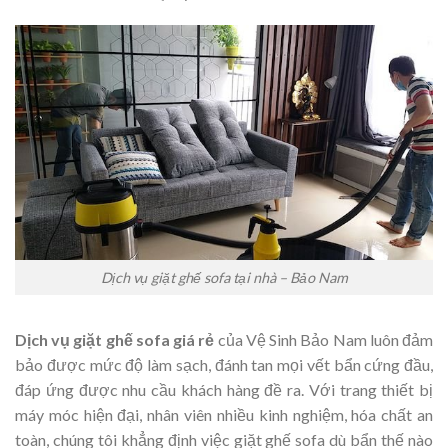
Dịch vụ giặt ghế sofa tại nhà – Bảo Nam
Dịch vụ giặt ghế sofa giá rẻ
của Vệ Sinh Bảo Nam luôn đảm
bảo được mức độ làm sạch, đánh tan mọi vết bẩn cứng đầu,
đáp ứng được nhu cầu khách hàng đề ra. Với trang thiết bị
máy móc hiện đại, nhân viên nhiều kinh nghiệm, hóa chất an
toàn, chúng tôi khẳng định việc giặt ghế sofa dù bẩn thế nào