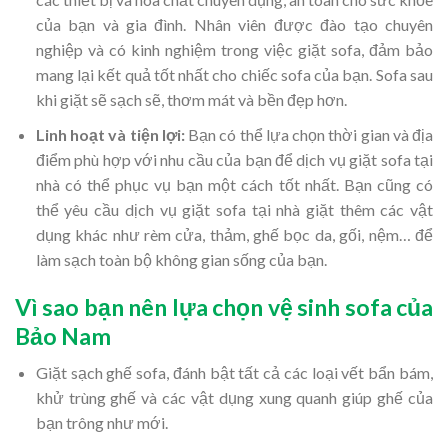
của bạn và gia đình. Nhân viên được đào tạo chuyên
nghiệp và có kinh nghiệm trong việc giặt sofa, đảm bảo
mang lại kết quả tốt nhất cho chiếc sofa của bạn. Sofa sau
khi giặt sẽ sạch sẽ, thơm mát và bền đẹp hơn.
Linh hoạt và tiện lợi:
Bạn có thể lựa chọn thời gian và địa
điểm phù hợp với nhu cầu của bạn để dịch vụ giặt sofa tại
nhà có thể phục vụ bạn một cách tốt nhất. Bạn cũng có
thể yêu cầu dịch vụ giặt sofa tại nhà giặt thêm các vật
dụng khác như rèm cửa, thảm, ghế bọc da, gối, nệm… để
làm sạch toàn bộ không gian sống của bạn.
Vì sao bạn nên lựa chọn vệ sinh sofa của
Bảo Nam
Giặt sạch ghế sofa, đánh bật tất cả các loại vết bẩn bám,
khử trùng ghế và các vật dụng xung quanh giúp ghế của
bạn trông như mới.