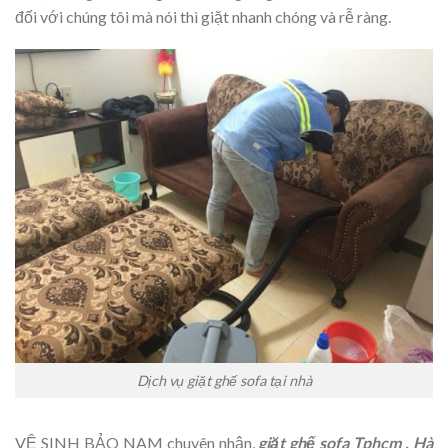
đối với chúng tôi mà nói thì giặt nhanh chóng và rễ ràng.
Dịch vụ giặt ghế sofa tại nhà
VỆ SINH BẢO NAM chuyên nhận,
giặt ghế sofa Tphcm , Hà