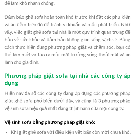
để làm khô nhanh chóng.
Đảm bảo ghế sofa hoàn toàn khô trước khi đặt các phụ kiện
và áo đệm trên đó để tránh vi khuẩn và mốc phát triển. Như
vậy, việc giặt ghế sofa tại nhà là một quy trình quan trọng để
bảo vệ sức khỏe và đảm bảo không gian sống sạch sẽ. Bằng
cách thực hiện đúng phương pháp giặt và chăm sóc, bạn có
thể làm mới và tạo ra một môi trường sống thoải mái và an
lành cho gia đình.
Phương pháp giặt sofa tại nhà các công ty áp
dụng
Hiện nay đa số các công ty đang áp dụng các phương pháp
giặt ghế sofa phổ biến dưới đây, và cũng là 3 phương pháp
vệ sinh sofa hiệu quả nhất đang thịnh hành của mọi công ty.
Vệ sinh sofa bằng phương pháp giặt khô:
Khi giặt ghế sofa với điều kiện vết bẩn còn mới chưa khô,