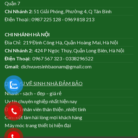
Quận 7
Chi Nhánh
2:
51 Giải Phóng, Phường 4, Q Tân Bình
Điện Thoại : 0987 225 128 - 0969 818 213
CHI NHÁNH HÀ NỘI
Địa Chỉ: 219 Định Công Hạ, Quận Hoàng Mai, Hà Nội
Chí Nhánh
2:
424 P Ngọc Thụy, Quận Long Biên, Hà Nội
Điện Thoại:
0967 567 323 - 0338296522
Gmail:
dichvuvesinhbaonam@gmail.com
DỊCH VỤ VỆ SINH NHÀ ĐẢM BẢO
Nhanh – sạch – đẹp – giá rẻ
Uy tín chuyên nghiệp nhất hiện nay
Đội ngũ nhân viên thân thiện , nhiệt tình
Cam kết làm hài lòng mọi khách hàng
Máy móc trang thiết bị hiện đại