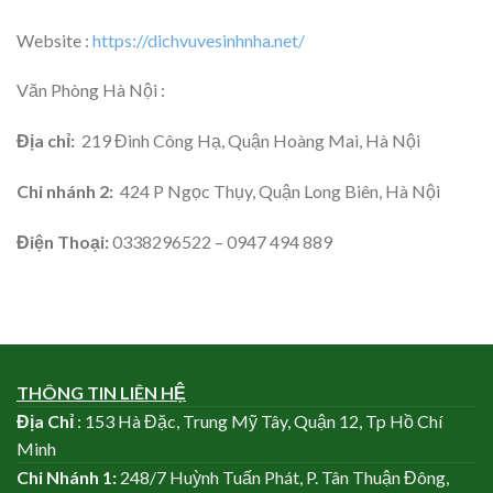
Website :
https://dichvuvesinhnha.net/
Văn Phòng Hà Nội :
Địa chỉ:
219 Đinh Công Hạ, Quận Hoàng Mai, Hà Nội
Chi nhánh 2:
424 P Ngọc Thụy, Quận Long Biên, Hà Nội
Điện Thoại:
0338296522 – 0947 494 889
THÔNG TIN LIÊN HỆ
Địa Chỉ
: 153 Hà Đặc, Trung Mỹ Tây, Quận 12, Tp Hồ Chí
Minh
Chi Nhánh
1:
248/7 Huỳnh Tuấn Phát, P. Tân Thuận Đông,