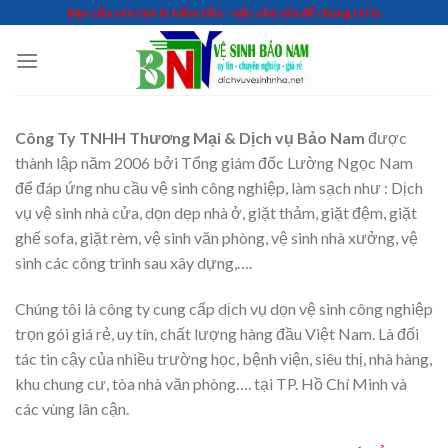
Skip
Bạn cứa yên tâm lo kiếm tiền - việc nhà cứa để chúng tôi lo
to
content
Công Ty TNHH Thương Mại & Dịch vụ Bảo Nam
được
thành lập năm 2006 bởi Tổng giám đốc Lường Ngọc Nam
để đáp ứng nhu cầu vệ sinh công nghiệp, làm sạch như : Dịch
vụ vệ sinh nhà cửa, dọn dẹp nhà ở, giặt thảm, giặt đệm, giặt
ghế sofa, giặt rèm, vệ sinh văn phòng, vệ sinh nhà xưởng, vệ
sinh các công trình sau xây dựng,….
Chúng tôi là công ty cung cấp dịch vụ dọn vệ sinh công nghiệp
trọn gói giá rẻ, uy tín, chất lượng hàng đầu Việt Nam. Là đối
tác tin cậy của nhiều trường học, bệnh viện, siêu thị, nhà hàng,
khu chung cư, tòa nhà văn phòng…. tại TP. Hồ Chí Minh và
các vùng lân cận.