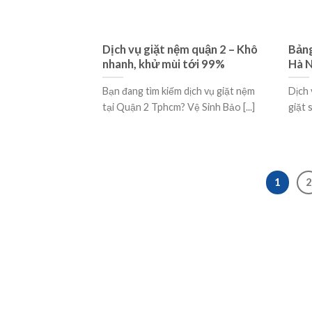
Dịch vụ giặt nệm quận 2 – Khô
Bảng
nhanh, khử mùi tới 99%
Hà N
Bạn đang tìm kiếm dịch vụ giặt nệm
Dịch 
tại Quận 2 Tphcm? Vệ Sinh Bảo [...]
giặt s
1
2