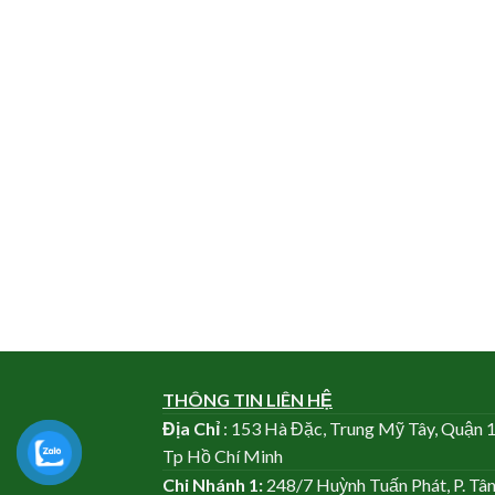
THÔNG TIN LIÊN HỆ
Địa Chỉ
: 153 Hà Đặc, Trung Mỹ Tây, Quận 1
Tp Hồ Chí Minh
Chi Nhánh
1:
248/7 Huỳnh Tuấn Phát, P. Tâ