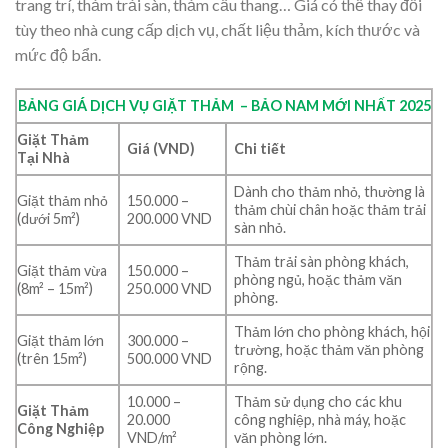
trang trí, thảm trải sàn, thảm cầu thang… Giá có thể thay đổi
tùy theo nhà cung cấp dịch vụ, chất liệu thảm, kích thước và
mức độ bẩn.
BẢNG GIÁ DỊCH VỤ GIẶT THẢM – BẢO NAM MỚI NHẤT 2025
Giặt Thảm
Giá (VND)
Chi tiết
Tại Nhà
Dành cho thảm nhỏ, thường là
Giặt thảm nhỏ
150.000 –
thảm chùi chân hoặc thảm trải
(dưới 5m²)
200.000 VND
sàn nhỏ.
Thảm trải sàn phòng khách,
Giặt thảm vừa
150.000 –
phòng ngủ, hoặc thảm văn
(8m² – 15m²)
250.000 VND
phòng.
Thảm lớn cho phòng khách, hội
Giặt thảm lớn
300.000 –
trường, hoặc thảm văn phòng
(trên 15m²)
500.000 VND
rộng.
10.000 –
Thảm sử dụng cho các khu
Giặt Thảm
20.000
công nghiệp, nhà máy, hoặc
Công Nghiệp
VND/m²
văn phòng lớn.