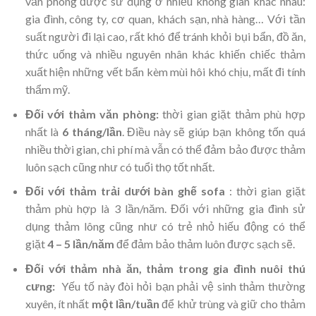
văn phòng được sử dụng ở nhiều không gian khác nhau:
gia đình, công ty, cơ quan, khách sạn, nhà hàng… Với tần
suất người đi lại cao, rất khó để tránh khỏi bụi bẩn, đồ ăn,
thức uống và nhiều nguyên nhân khác khiến chiếc thảm
xuất hiện những vết bẩn kèm mùi hôi khó chịu, mất đi tính
thẩm mỹ.
Đối với thảm văn phòng:
thời gian giặt thảm phù hợp
nhất là
6 tháng/lần
. Điều này sẽ giúp bạn không tốn quá
nhiều thời gian, chi phí mà vẫn có thể đảm bảo được thảm
luôn sạch cũng như có tuổi thọ tốt nhất.
Đối với thảm trải dưới bàn ghế sofa
: thời gian giặt
thảm phù hợp là 3 lần/năm. Đối với những gia đình sử
dụng thảm lông cũng như có trẻ nhỏ hiếu động có thể
giặt
4 – 5 lần/năm
để đảm bảo thảm luôn được sạch sẽ.
Đối với thảm nhà ăn, thảm trong gia đình nuôi thú
cưng:
Yếu tố này đòi hỏi bạn phải vệ sinh thảm thường
xuyên, ít nhất
một lần/tuần
để khử trùng và giữ cho thảm