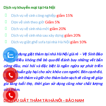
Dịch vụ khuyến mại tại Hà Nội
Dịch vụ vệ sinh công nghiệp
giảm 15%
Dọn vệ sinh theo giờ
Giảm 5%
Dịch vụ vệ sinh nhà mới
giảm 20%
Dịch vụ vệ sinh nhà sau xây dựng
giảm 20%
Dịch vụ giặt ghế sofa tại nhà Hà Nội
giảm 10%
===> sử dụng giặt thảm tại nhà Hà Nội giá rẻ – Vệ Sinh Bảo
Nam là điều không thể bỏ qua để đánh bay những vết bẩn
cứng đầu, mùi hôi và đặc biệt là ngăn ngừa sự phát triển
của vi khuẩn gây hại cho sức khỏe con người. Bên cạnh đó,
việc vệ sinh thảm và giữ cho thảm luôn sạch sẽ cũng sẽ giúp
gia tăng tuổi thọ, thời gian sử dụng cũng như chất lượng
của thảm.
DỊCH VỤ GIẶT THẢM TẠI HÀ NỘI – BẢO NAM