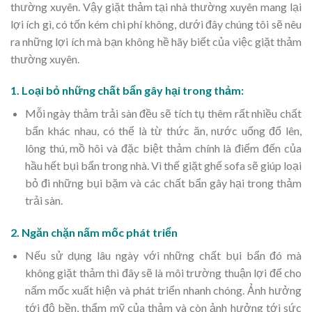
thường xuyên. Vậy giặt thảm tại nhà thường xuyên mang lại
lợi ích gì, có tốn kém chi phí không, dưới đây chúng tôi sẽ nêu
ra những lợi ích mà bạn không hề hãy biết của việc giặt thảm
thường xuyên.
1
.
Loại bỏ những chất bẩn gây hại trong thảm
:
Mỗi ngày thảm trải sàn đều sẽ tích tụ thêm rất nhiều chất
bẩn khác nhau, có thể là từ thức ăn, nước uống đổ lên,
lông thú, mồ hôi và đặc biệt thảm chính là điểm đến của
hầu hết bụi bẩn trong nhà. Vì thế giặt ghế sofa sẽ giúp loại
bỏ đi những bụi bặm và các chất bẩn gây hại trong thảm
trải sàn.
2. Ngăn chặn nấm mốc phát triển
Nếu sử dụng lâu ngày với những chất bụi bẩn đó mà
không giặt thảm thì đây sẽ là môi trường thuận lợi để cho
nấm mốc xuất hiện và phát triển nhanh chóng. Ảnh hưởng
tới độ bền, thẩm mỹ của thảm và còn ảnh hưởng tới sức