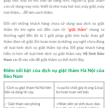
giúp việc loại bỏ vết bẩn dễ dàng hơn. Ngoài ra, giặt thảm
còn sử dụng máy móc thiết bị như máy hút bụi, máy giặt, máy
mài thảm,… để làm sạch thảm.
Đối với những khách hàng chưa sử dụng qua dịch vụ giặt
thảm thì khi nghe nói đến cụm từ
“giặt thảm”
chúng ta
thường nghĩ đến đó là 1 giải pháp giặt khô hoặc tháo gỡ
thảm đem về giặt. Đó hoàn toàn là những suy nghĩ chưa đúng
về loại hình dịch vụ giặt thảm tại nhà. Để giúp khách hàng
hiểu rõ hơn về loại hình dịch vụ giặt thảm này
Vệ Sinh Bảo
Nam
xin đi vào vấn đề giặt thảm cụ thể dưới đây.
Điểm nổi bật của dịch vụ giặt thảm Hà Nội của
Bảo Nam
✅Dịch vụ giặt thảm Hà Nội tiên
⭐Loại bỏ chất gây dị ứng & loại
tiến và đáng tin cậy
bỏ hoàn toàn vết bẩn
✅ Giặt thảm văn phòng
⭐Nhân viên vệ sinh được đào