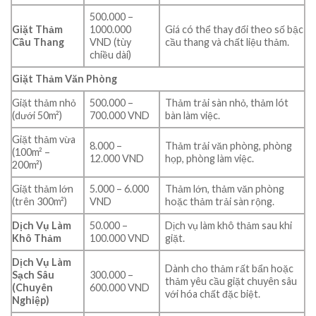
500.000 –
Giặt Thảm
1000.000
Giá có thể thay đổi theo số bậc
Cầu Thang
VND (tùy
cầu thang và chất liệu thảm.
chiều dài)
Giặt Thảm Văn Phòng
Giặt thảm nhỏ
500.000 –
Thảm trải sàn nhỏ, thảm lót
(dưới 50m²)
700.000 VND
bàn làm việc.
Giặt thảm vừa
8.000 –
Thảm trải văn phòng, phòng
(100m² –
12.000 VND
họp, phòng làm việc.
200m²)
Giặt thảm lớn
5.000 – 6.000
Thảm lớn, thảm văn phòng
(trên 300m²)
VND
hoặc thảm trải sàn rộng.
Dịch Vụ Làm
50.000 –
Dịch vụ làm khô thảm sau khi
Khô Thảm
100.000 VND
giặt.
Dịch Vụ Làm
Dành cho thảm rất bẩn hoặc
Sạch Sâu
300.000 –
thảm yêu cầu giặt chuyên sâu
(Chuyên
600.000 VND
với hóa chất đặc biệt.
Nghiệp)