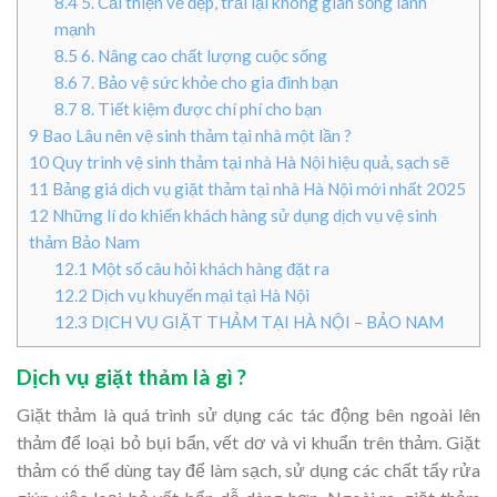
8.4
5. Cải thiện vẻ đẹp, trải lại không gian sống lành
mạnh
8.5
6. Nâng cao chất lượng cuộc sống
8.6
7. Bảo vệ sức khỏe cho gia đình bạn
8.7
8. Tiết kiệm được chí phí cho bạn
9
Bao Lâu nên vệ sinh thảm tại nhà một lần ?
10
Quy trình vệ sinh thảm tại nhà Hà Nội hiệu quả, sạch sẽ
11
Bảng giá dịch vụ giặt thảm tại nhà Hà Nội mới nhất 2025
12
Những lí do khiến khách hàng sử dụng dịch vụ vệ sinh
thảm Bảo Nam
12.1
Một số câu hỏi khách hàng đặt ra
12.2
Dịch vụ khuyến mại tại Hà Nội
12.3
DỊCH VỤ GIẶT THẢM TẠI HÀ NỘI – BẢO NAM
Dịch vụ giặt thảm là gì ?
Giặt thảm là quá trình sử dụng các tác động bên ngoài lên
thảm để loại bỏ bụi bẩn, vết dơ và vi khuẩn trên thảm. Giặt
thảm có thể dùng tay để làm sạch, sử dụng các chất tẩy rửa