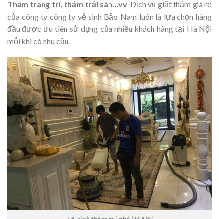
Thảm trang trí, thảm trải sàn…vv
Dịch vụ giặt thảm giá rẻ
của công ty công ty vệ sinh Bảo Nam luôn là lựa chọn hàng
đầu được ưu tiên sử dụng của nhiều khách hàng tại Hà Nội
mỗi khi có nhu cầu.
vệ sinh thảm tại nhà Hà Nội