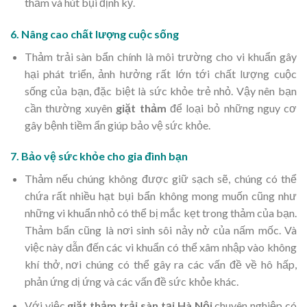
thảm và hút bụi định kỳ.
6. Nâng cao chất lượng cuộc sống
Thảm trải sàn bẩn chính là môi trường cho vi khuẩn gây
hại phát triển, ảnh hưởng rất lớn tới chất lượng cuộc
sống của bạn, đặc biệt là sức khỏe trẻ nhỏ. Vậy nên bạn
cần thường xuyên
giặt thảm
để loại bỏ những nguy cơ
gây bệnh tiềm ẩn giúp bảo vệ sức khỏe.
7. Bảo vệ sức khỏe cho gia đình bạn
Thảm nếu chúng không được giữ sạch sẽ, chúng có thể
chứa rất nhiều hạt bụi bẩn không mong muốn cũng như
những vi khuẩn nhỏ có thể bị mắc kẹt trong thảm của bạn.
Thảm bẩn cũng là nơi sinh sôi nảy nở của nấm mốc. Và
việc này dẫn đến các vi khuẩn có thể xâm nhập vào không
khí thở, nơi chúng có thể gây ra các vấn đề về hô hấp,
phản ứng dị ứng và các vấn đề sức khỏe khác.
Với việc
giặt thảm trải sàn tại Hà Nội
chuyên nghiệp có