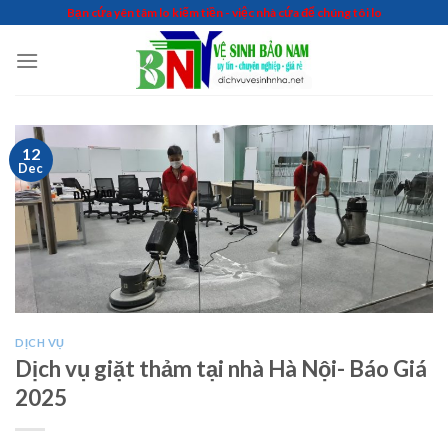
Skip
Bạn cứa yên tâm lo kiếm tiền - việc nhà cứa để chúng tôi lo
to
content
12
Dec
DỊCH VỤ
Dịch vụ giặt thảm tại nhà Hà Nội- Báo Giá
2025