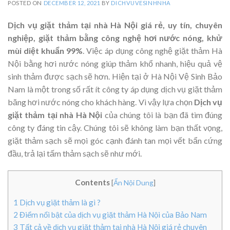
POSTED ON
DECEMBER 12, 2021
BY
DICHVUVESINHNHA
Dịch vụ giặt thảm tại nhà Hà Nội giá rẻ, uy tín, chuyên
nghiệp, giặt thảm bằng công nghệ hơi nước nóng, khử
mùi diệt khuẩn 99%
. Việc áp dụng công nghệ giặt thảm Hà
Nội bằng hơi nước nóng giúp thảm khổ nhanh, hiệu quả vệ
sinh thảm được sạch sẽ hơn. Hiện tại ở Hà Nội Vệ Sinh Bảo
Nam là một trong số rất ít công ty áp dụng dịch vụ giặt thảm
băng hơi nước nóng cho khách hàng. Vì vậy lựa chọn
Dịch vụ
giặt thảm tại nhà Hà Nội
của chúng tôi là bạn đã tìm đúng
công ty đáng tin cậy. Chúng tôi sẽ không làm bạn thất vọng,
giặt thảm sạch sẽ mọi góc cạnh đánh tan mọi vết bẩn cứng
đầu, trả lại tấm thảm sạch sẽ như mới.
Contents
[
Ẩn Nội Dung
]
1
Dịch vụ giặt thảm là gì ?
2
Điểm nổi bật của dịch vụ giặt thảm Hà Nội của Bảo Nam
3
Tất cả về dịch vụ giặt thảm tại nhà Hà Nội giá rẻ chuyên