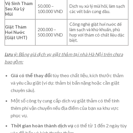
Vệ Sinh Thảm
50.000 –
Dịch vụ xử lý mùi hôi, làm sạch
Sau Xử Lý
100.000 VND
các vết bẩn cứng đầu.
Mùi
Công nghệ giặt hơi nước để
Giặt Thảm
200.000 –
làm sạch và khử khuẩn, phù
Hơi Nước
500.000 VND
hợp với thảm có chất liệu đặc
(Giặt UHT)
biệt.
Lưu ý:
Bảng giá dịch vụ giặt thảm tại nhà Hà Nội trên chưa
bao gồm:
Giá có thể thay đổi
tùy theo chất liệu, kích thước thảm
và yêu cầu giặt (ví dụ: thảm bị bẩn nặng hoặc cần giặt
chuyên sâu).
Một số công ty cung cấp dịch vụ giặt thảm có thể tính
thêm phí vận chuyển nếu địa điểm của bạn xa khu vực
phục vụ.
Thời gian hoàn thành dịch vụ
có thể từ 1 đến 2 ngày tùy
vào độ bẩn và kích thước thảm.