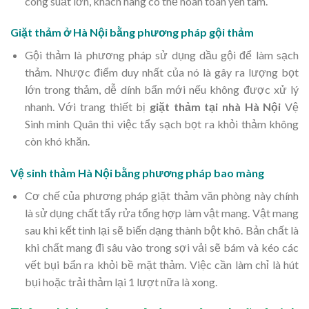
công suất lớn, khách hàng có thể hoàn toàn yên tâm.
Giặt thảm ở Hà Nội bằng phương pháp gội thảm
Gội thảm là phương pháp sử dụng dầu gội để làm sạch
thảm. Nhược điểm duy nhất của nó là gây ra lượng bọt
lớn trong thảm, dễ dính bẩn mới nếu không được xử lý
nhanh. Với trang thiết bị
giặt thảm tại nhà Hà Nội
Vệ
Sinh minh Quân thì việc tẩy sạch bọt ra khỏi thảm không
còn khó khăn.
Vệ sinh thảm Hà Nội bằng phương pháp bao màng
Cơ chế của phương pháp giặt thảm văn phòng này chính
là sử dụng chất tẩy rửa tổng hợp làm vật mang. Vật mang
sau khi kết tinh lại sẽ biến dạng thành bột khô. Bản chất là
khi chất mang đi sâu vào trong sợi vải sẽ bám và kéo các
vết bụi bẩn ra khỏi bề mặt thảm. Việc cần làm chỉ là hút
bụi hoặc trải thảm lại 1 lượt nữa là xong.