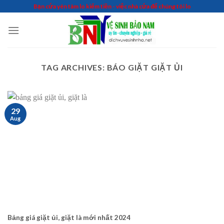
Skip
Bạn cứa yên tâm lo kiếm tiền - việc nhà cứa để chúng tôi lo
to
content
TAG ARCHIVES:
BÁO GIẶT GIẶT ỦI
29
Aug
Bảng giá giặt ủi, giặt là mới nhất 2024