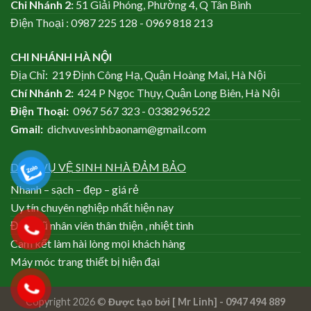
Chi Nhánh
2:
51 Giải Phóng, Phường 4, Q Tân Bình
Điện Thoại : 0987 225 128 - 0969 818 213
CHI NHÁNH HÀ NỘI
Địa Chỉ: 219 Định Công Hạ, Quận Hoàng Mai, Hà Nội
Chí Nhánh
2:
424 P Ngọc Thụy, Quận Long Biên, Hà Nội
Điện Thoại:
0967 567 323 - 0338296522
Gmail:
dichvuvesinhbaonam@gmail.com
DỊCH VỤ VỆ SINH NHÀ ĐẢM BẢO
Nhanh – sạch – đẹp – giá rẻ
Uy tín chuyên nghiệp nhất hiện nay
Đội ngũ nhân viên thân thiện , nhiệt tình
Cam kết làm hài lòng mọi khách hàng
Máy móc trang thiết bị hiện đại
Copyright 2026 ©
Được tạo bởi [ Mr Linh] - 0947 494 889