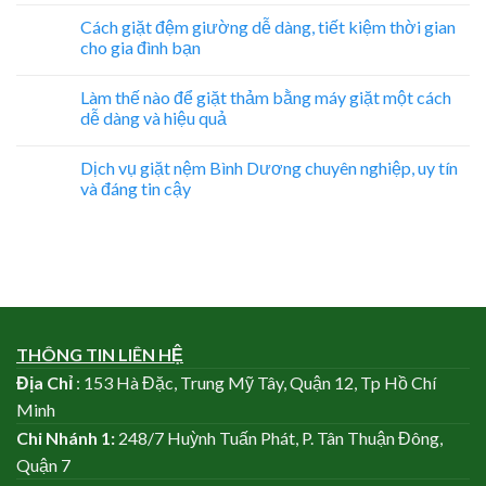
Cách giặt đệm giường dễ dàng, tiết kiệm thời gian
cho gia đình bạn
Làm thế nào để giặt thảm bằng máy giặt một cách
dễ dàng và hiệu quả
Dịch vụ giặt nệm Bình Dương chuyên nghiệp, uy tín
và đáng tin cậy
THÔNG TIN LIÊN HỆ
Địa Chỉ
: 153 Hà Đặc, Trung Mỹ Tây, Quận 12, Tp Hồ Chí
Minh
Chi Nhánh
1:
248/7 Huỳnh Tuấn Phát, P. Tân Thuận Đông,
Quận 7