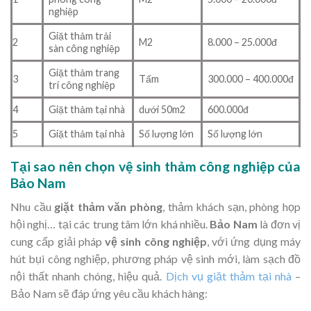
nghiệp
Giặt thảm trải
2
M2
8.000 – 25.000đ
sàn công nghiệp
Giặt thảm trang
3
Tấm
300.000 – 400.000đ
trí công nghiệp
4
Giặt thảm tại nhà
dưới 50m2
600.000đ
5
Giặt thảm tại nhà
Số lượng lớn
Số lượng lớn
Tại sao nên chọn vệ sinh thảm công nghiệp của
Bảo Nam
Nhu cầu
giặt thảm văn phòng
, thảm khách sạn, phòng họp
hội nghị… tại các trung tâm lớn khá nhiều.
Bảo Nam
là đơn vị
cung cấp giải pháp
vệ sinh công nghiệp
, với ứng dụng máy
hút bụi công nghiệp, phương pháp vệ sinh mới, làm sạch đồ
nội thất nhanh chóng, hiệu quả.
Dịch vụ giặt thảm tại nhà
–
Bảo Nam sẽ đáp ứng yêu cầu khách hàng: