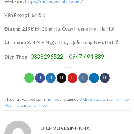
Website :
https://dichvuvesinhnha.net/
Văn Phòng Hà Nội :
Địa chỉ:
219 Đinh Công Hạ, Quận Hoàng Mai, Hà Nội
Chi nhánh 2:
424 P Ngọc Thụy, Quận Long Biên, Hà Nội
0338296522 – 0947 494 889
Điện Thoại:
This entry was posted in
Tin Tức
and tagged
Dịch vụ giặt thảm công nghiệp
,
Vệ sinh thảm công nghiệp
.
DICHVUVESINHNHA