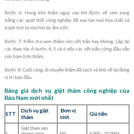
Bước 6: Hong khô thảm ngay sau khi được vệ sinh xong
bằng các quạt thổi công nghiệp để xua tan mùi hóa chất và
tránh tích tụ mùi hôi do ẩm ướt.
Bước 7: Kiểm tra xem thảm còn vết bẩn hay không. Lặp lại
các thao tác ở bước 4, 5 và 6 nếu các vết bẩn cứng đầu vẫn
còn bám trên thảm.
Bước 8: Cuối cùng, di chuyển thảm đã sạch và khô về lại đúng
vị trí bạn đầu.
Bảng giá dịch vụ giặt thảm công nghiệp của
Bảo Nam mới nhất
Dịch vụ giặt
Đơn vị
STT
Giá tiền
thảm
tính
Giặt thảm văn
1
phòng công
M2
5.000 – 20.000đ