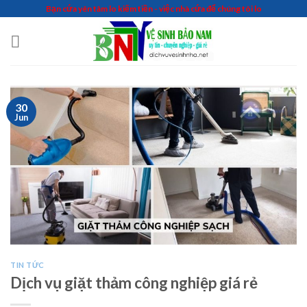
Skip
Bạn cứa yên tâm lo kiếm tiền - việc nhà cứa để chúng tôi lo
to
content
30
Jun
TIN TỨC
Dịch vụ giặt thảm công nghiệp giá rẻ