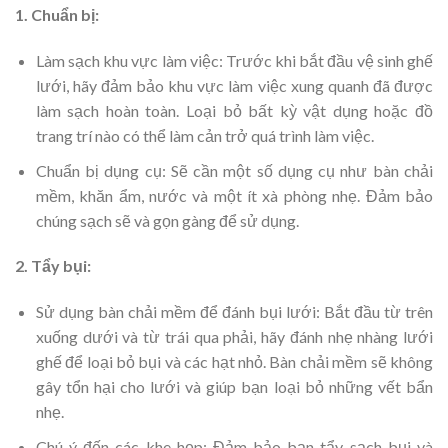
1. Chuẩn bị:
Làm sạch khu vực làm việc: Trước khi bắt đầu vệ sinh ghế
lưới, hãy đảm bảo khu vực làm việc xung quanh đã được
làm sạch hoàn toàn. Loại bỏ bất kỳ vật dụng hoặc đồ
trang trí nào có thể làm cản trở quá trình làm việc.
Chuẩn bị dụng cụ: Sẽ cần một số dụng cụ như bàn chải
mềm, khăn ẩm, nước và một ít xà phòng nhẹ. Đảm bảo
chúng sạch sẽ và gọn gàng để sử dụng.
2. Tẩy bụi:
Sử dụng bàn chải mềm để đánh bụi lưới: Bắt đầu từ trên
xuống dưới và từ trái qua phải, hãy đánh nhẹ nhàng lưới
ghế để loại bỏ bụi và các hạt nhỏ. Bàn chải mềm sẽ không
gây tổn hại cho lưới và giúp bạn loại bỏ những vết bẩn
nhẹ.
Chú ý đến các khe hẹp: Đảm bảo bạn tẩy sạch bụi và