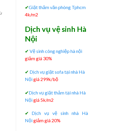
✔
Giặt thảm văn phòng Tphcm
từ
4k/m2
Dịch vụ vệ sinh Hà
Nội
✔
Vệ sinh công nghiệp hà nội
giảm giá 30%
✔
Dịch vụ giặt sofa tại nhà Hà
Nội
giá 299k/bộ
✔
Dịch vụ giặt thảm tại nhà Hà
Nội
giá 5k/m2
✔
Dịch vụ vệ sinh nhà Hà
Nội
giảm giá 20%