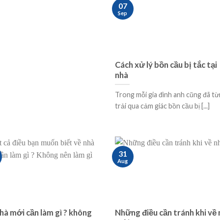
07
Sep
Cách xử lý bồn cầu bị tắc tại
nhà
Trong mỗi gia đình anh cũng đã t
trải qua cảm giác bồn cầu bị [...]
31
Aug
hà mới cần làm gì ? không
Những điều cần tránh khi về