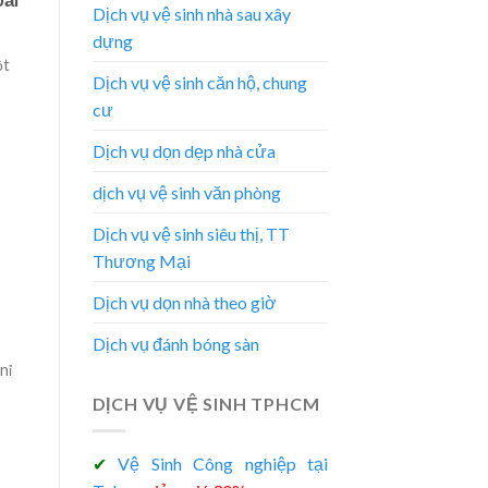
Dịch vụ vệ sinh nhà sau xây
dựng
ột
Dịch vụ vệ sinh căn hộ, chung
cư
Dịch vụ dọn dẹp nhà cửa
dịch vụ vệ sinh văn phòng
Dịch vụ vệ sinh siêu thị, TT
Thương Mại
Dịch vụ dọn nhà theo giờ
Dịch vụ đánh bóng sàn
nỉ
DỊCH VỤ VỆ SINH TPHCM
✔
Vệ Sinh Công nghiệp tại