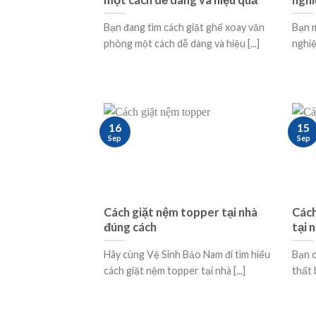
Bạn đang tìm cách giặt ghế xoay văn
Bạn 
phòng một cách dễ dàng và hiệu [...]
nghiệ
16
15
Sep
Sep
Cách giặt nệm topper tại nhà
Cách
đúng cách
tại 
Hãy cùng Vệ Sinh Bảo Nam đi tìm hiểu
Bạn c
cách giặt nệm topper tại nhà [...]
thất 