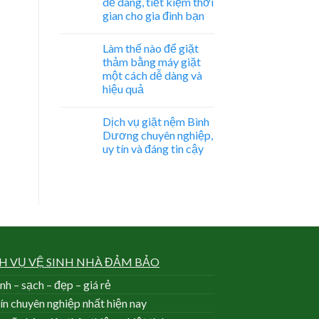
dễ dàng, tiết kiệm thời
gian cho gia đình bạn
Làm thế nào để giặt
thảm bằng máy giặt
một cách dễ dàng và
hiệu quả
Dịch vụ giặt nệm Bình
Dương chuyên nghiệp,
uy tín và đáng tin cậy
H VỤ VỆ SINH NHÀ ĐẢM BẢO
h – sạch – đẹp – giá rẻ
ín chuyên nghiệp nhất hiện nay