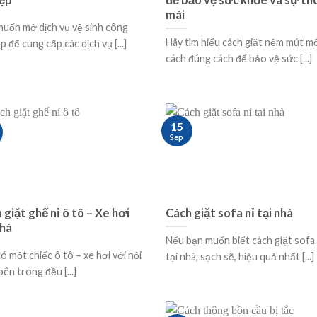
mái
muốn mở dịch vụ vệ sinh công
Hãy tìm hiểu cách giặt nệm mút m
p để cung cấp các dịch vụ [...]
cách đúng cách để bảo vệ sức [...]
15
Sep
 giặt ghế nỉ ô tô – Xe hơi
Cách giặt sofa nỉ tại nhà
nhà
Nếu bạn muốn biết cách giặt sofa 
ó một chiếc ô tô – xe hơi với nội
tại nhà, sạch sẽ, hiệu quả nhất [...]
bên trong đều [...]