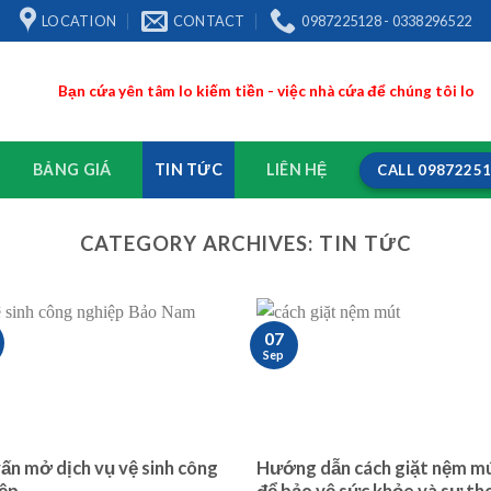
LOCATION
CONTACT
0987225128 - 0338296522
Bạn cứa yên tâm lo kiếm tiền - việc nhà cứa để chúng tôi lo
BẢNG GIÁ
TIN TỨC
LIÊN HỆ
CALL 0987225
CATEGORY ARCHIVES:
TIN TỨC
07
Sep
ấn mở dịch vụ vệ sinh công
Hướng dẫn cách giặt nệm m
iệp
để bảo vệ sức khỏe và sự th