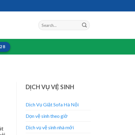
128
DỊCH VỤ VỆ SINH
Dịch Vụ Giặt Sofa Hà Nội
Dọn vệ sinh theo giờ
Dịch vụ vệ sinh nhà mới
út
oải